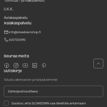
Toimitus - ja maksuehdot
U.K.K.
Asiakaspalvelu
Asiakaspalvelu
info@slowdownshop.fi
0207320190
Seuraa meitä
Uutiskirje
Tutustu alennuksiin ja tarjouksiimme!
Suostun, että SLOWDOWN saa lähettää antamaani