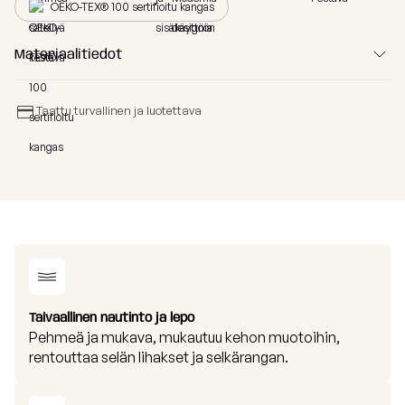
OEKO-TEX® 100 sertifioitu kangas
Näytä
CLIP
kaikki
CLAP
Materiaalitiedot
kokoelma
Taattu turvallinen ja luotettava
Näytä
kaikki
Taivaallinen nautinto ja lepo
Pehmeä ja mukava, mukautuu kehon muotoihin,
rentouttaa selän lihakset ja selkärangan.