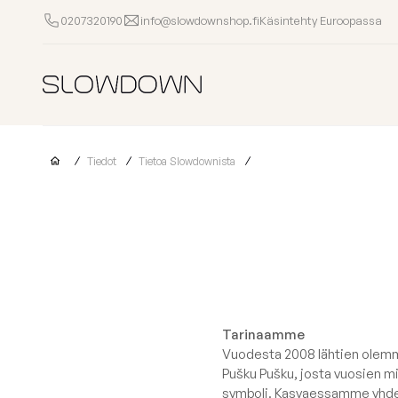
Käsintehty Euroopassa
0207320190
info@slowdownshop.fi
Säkkituolit
Muut tuotteet
Tiedot
Tietoa Slowdownista
Rahit
Soh
OUTLET
Nojatuolit
Lepotuolit
Säkkituolit
Vaahtomuovilla
lapsille
säkkituolit
Yrityksille
Suositut kategoriat
Osta kokoelm
Näytä säkkituolit
OM kokoel
Tiedot
Varastossa
LOUNGE ko
Tarinaamme
Kokoelmat
MASS koko
Vuodesta 2008 lähtien olemme 
0207320190
Pušku Pušku, josta vuosien mi
TUBE koko
symboli. Kasvaessamme yhde