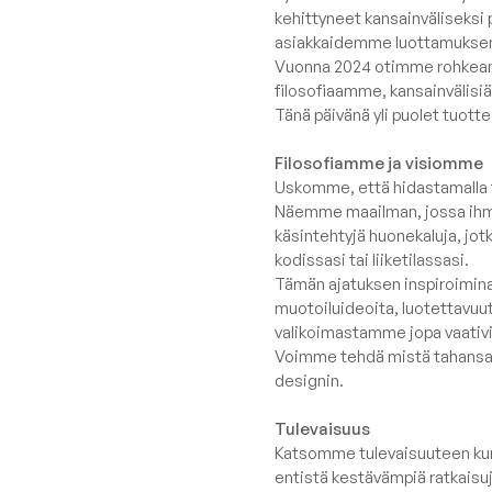
info@slowdownshop.fi
COCOON k
kehittyneet kansainväliseksi
asiakkaidemme luottamuksen j
RAZZ koko
Asiakaspalvelu
Vuonna 2024 otimme rohkean
ROLL koko
filosofiaamme, kansainvälis
Suomi
Tänä päivänä yli puolet tuot
SNUG kolek
MOOG kok
Filosofiamme ja visiomme
Uskomme, että hidastamalla 
CLIP CLAP 
Näemme maailman, jossa ihmi
käsintehtyjä huonekaluja, jot
Näytä kaikki
kodissasi tai liiketilassasi.
Tämän ajatuksen inspiroimina t
muotoiluideoita, luotettavuutt
valikoimastamme jopa vaativi
Voimme tehdä mistä tahansa til
designin.
Tulevaisuus
Katsomme tulevaisuuteen kun
entistä kestävämpiä ratkaisu