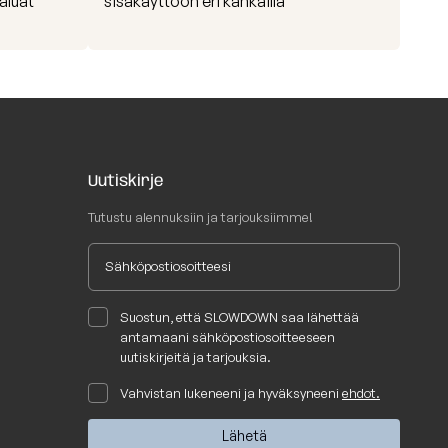
aluat
sisäkäyttöön eri kankailla
Uutiskirje
Tutustu alennuksiin ja tarjouksiimme!
Suostun, että SLOWDOWN saa lähettää
antamaani sähköpostiosoitteeseen
uutiskirjeitä ja tarjouksia.
Vahvistan lukeneeni ja hyväksyneeni
ehdot.