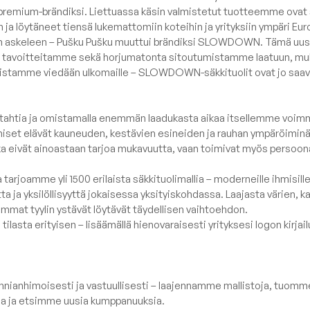
Kangasnäytte
okoelma
Rahit
 premium-brändiksi. Liettuassa käsin valmistetut tuotteemme ovat
a löytäneet tiensä lukemattomiin koteihin ja yrityksiin ympäri Eu
elma
Sohvat
 askeleen – Pušku Pušku muuttui brändiksi SLOWDOWN. Tämä uusi
elma
Moduulisohva
iä tavoitteitamme sekä horjumatonta sitoutumistamme laatuun, muk
teistamme viedään ulkomaille – SLOWDOWN-säkkituolit ovat jo saa
cija
Setit
oelma
Pöydät
tahtia ja omistamalla enemmän laadukasta aikaa itsellemme voi
kokoelma
Lemmikkisängyt
set elävät kauneuden, kestävien esineiden ja rauhan ympäröiminä
ka eivät ainoastaan tarjoa mukavuutta, vaan toimivat myös persoon
Näytä kaikki
arjoamme yli 1500 erilaista säkkituolimallia – moderneille ihmisille,
a ja yksilöllisyyttä jokaisessa yksityiskohdassa. Laajasta värien, k
mmat tyylin ystävät löytävät täydellisen vaihtoehdon.
asta erityisen – lisäämällä hienovaraisesti yrityksesi logon kirjailu
nianhimoisesti ja vastuullisesti – laajennamme mallistoja, tuomm
ja ja etsimme uusia kumppanuuksia.