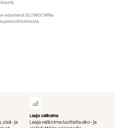
etkestä.
ja on edustanut SLOWDOWNa
la pienistä kohteista
Laaja valikoima
, sisä- ja
Laaja valikoima tuotteita ulko- ja