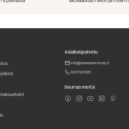
 2-5 päivässä
ulkolaukkua million ja miten h
Asiakaspalvelu
utus
info@slowdownshop.fi
0207320190
äytäntö
Seuraa meitä
a maksuehdot
lu