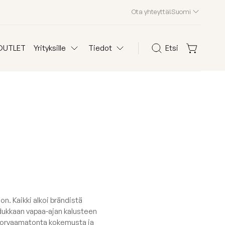
Ota yhteyttä!
Suomi
OUTLET
Yrityksille
Tiedot
Etsi
Kustomoidut säkkituolit
Tietoa Slowdownista
Etsi
U.K.K.
Asiakaspalvelu
Osta kankaan mukaan
Edition 2026
Waves
elmet
Teddy
n. Kaikki alkoi brändistä
aadukkaan vapaa-ajan kalusteen
Madu
korvaamatonta kokemusta ja