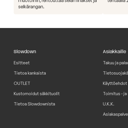
muotoihin, rentouttaa selän lihakset ja
tehtaalla
selkärangan.
Slowdown
Asiakkaille
Esitteet
Takuu ja pala
Tietoa kankaista
Tietosuojak
OUTLET
Käyttöehdot
Kustomoidut säkkituolit
Toimitus - j
Tietoa Slowdownista
U.K.K.
Asiakaspalve