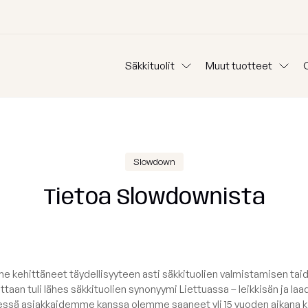
Säkkituolit
Muut tuotteet
Esitteet
Tyynyt
vat
Setit
Pöydät
Moduulisohva
Lemmikkisängyt
Tietoa kankaista
Outdoor rugs
Slowdown
Blogi
Lahjapakkaus
Tietoa Slowdownista
an mukaan
Osta kategorian mukaan
Päälliset
ma
Nojatuolit
koelma
Säkkituolit lapsille
Polystyreenih
elma
Vaahtomuovilla säkkituolit
kehittäneet täydellisyyteen asti säkkituolien valmistamisen taido
Suojapussi
ttaan tuli lähes säkkituolien synonyymi Liettuassa – leikkisän ja l
elma
Lepotuolit
ssä asiakkaidemme kanssa olemme saaneet yli 15 vuoden aikana 