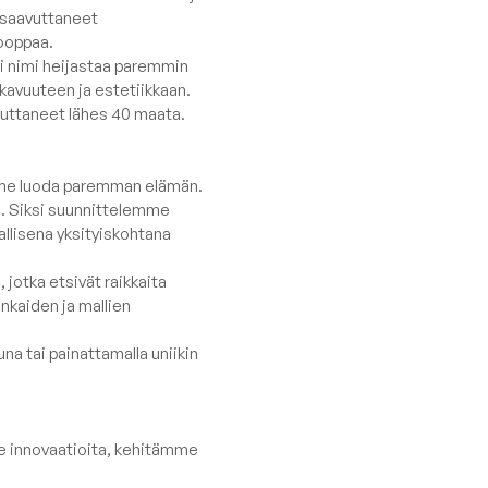
et
Barcelona
 saavuttaneet
rooppaa.
Lure luxe
 nimi heijastaa paremmin
Home
avuuteen ja estetiikkaan.
vuttaneet lähes 40 maata.
Nordic
Breeze
mme luoda paremman elämän.
Canaria
. Siksi suunnittelemme
allisena yksityiskohtana
Näytä kaikki
 jotka etsivät raikkaita
ankaiden ja mallien
na tai painattamalla uniikin
e innovaatioita, kehitämme