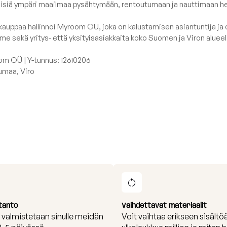
isiä ympäri maailmaa pysähtymään, rentoutumaan ja nauttimaan h
paa hallinnoi Myroom OU, joka on kalustamisen asiantuntija 
mme sekä yritys- että yksityisasiakkaita koko Suomen ja Viron alueel
m OÜ | Y-tunnus: 12610206
jumaa, Viro
tanto
Vaihdettavat materiaalit
i valmistetaan sinulle meidän
Voit vaihtaa erikseen sisältöä