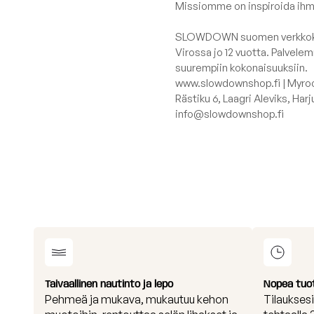
Missiomme on inspiroida ihm
SLOWDOWN suomen verkkokaup
Virossa jo 12 vuotta. Palvele
suurempiin kokonaisuuksiin.
www.slowdownshop.fi | Myroo
Rästiku 6, Laagri Aleviks, Har
info@slowdownshop.fi
Taivaallinen nautinto ja lepo
Nopea tuo
Pehmeä ja mukava, mukautuu kehon
Tilaukses